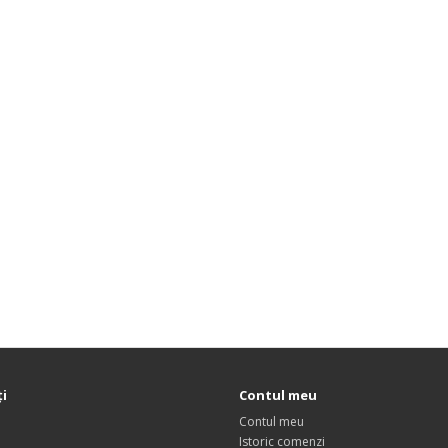
ţi
Contul meu
Contul meu
Istoric comenzi