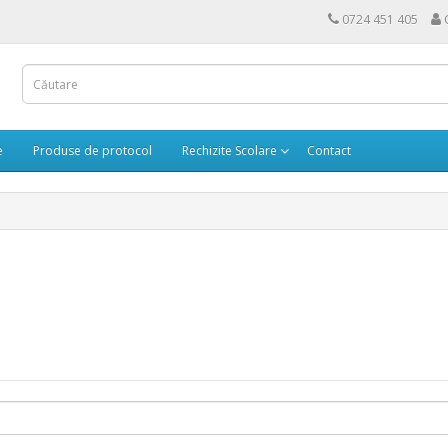
0724 451 405
e
Produse de protocol
Rechizite Scolare
Contact