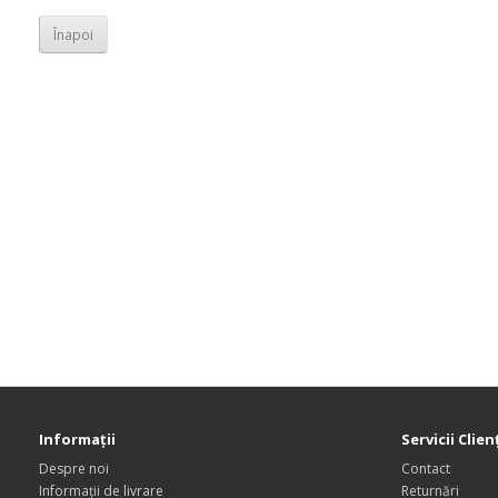
Înapoi
Informaţii
Servicii Clien
Despre noi
Contact
Informații de livrare
Returnări