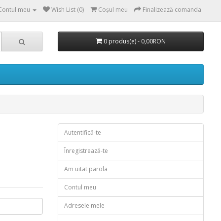
Contul meu
Wish List (0)
Coşul meu
Finalizează comanda
0 produs(e) - 0,00RON
Autentifică-te
Înregistrează-te
Am uitat parola
Contul meu
Adresele mele